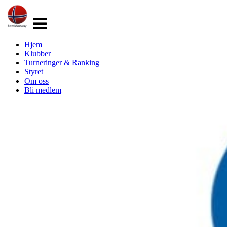
Veksle
navigasjon
Hjem
Klubber
Turneringer & Ranking
Styret
Om oss
Bli medlem