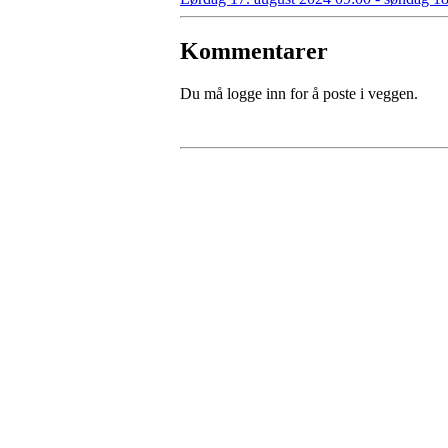
Kommentarer
Du må logge inn for å poste i veggen.
BowlsNorway
Org nr: 912 504 255