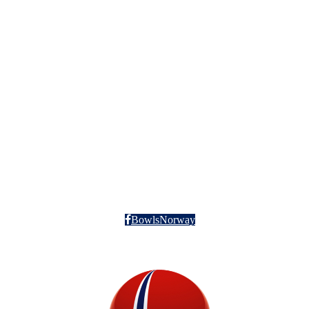
BowlsNorway
Org nr: 912 504 255
BowlsNorway