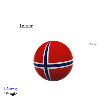
Les mer
26
sep
owls Norway
M Single