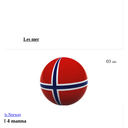
Les mer
03
okt
owls Norway
NM 4 manna