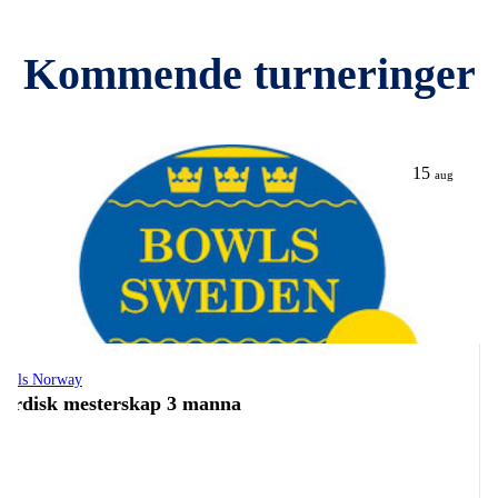
Kommende turneringer
15
aug
owls Norway
ordisk mesterskap 3 manna