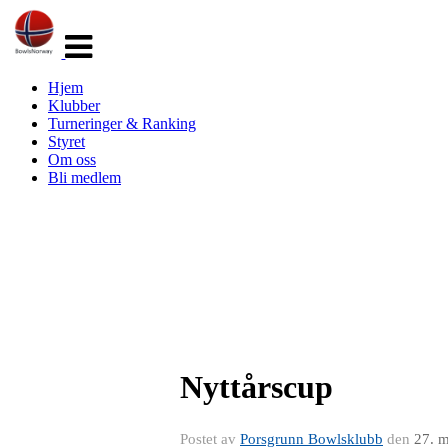
Veksle
navigasjon
Hjem
Klubber
Turneringer & Ranking
Styret
Om oss
Bli medlem
Nyttårscup
Postet av
Porsgrunn Bowlsklubb
den
27. 