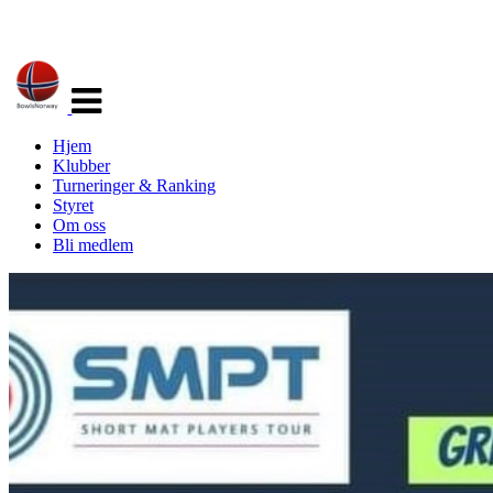
Veksle
navigasjon
Hjem
Klubber
Turneringer & Ranking
Styret
Om oss
Bli medlem