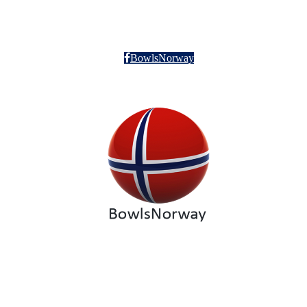
BowlsNorway
Org nr: 912 504 255
BowlsNorway